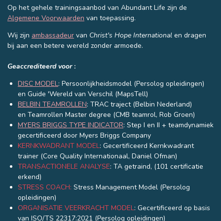
Op het gehele trainingsaanbod van Abundant Life zijn de
Algemene Voorwaarden
van toepassing.
Wij zijn
ambassadeur
van
Christ's Hope International
en dragen
bij aan een betere wereld zonder armoede.
Geaccrediteerd voor
:
DISC MODEL
: Persoonlijkheidsmodel (Persolog opleidingen)
en Guide 'Wereld van Verschil (MapsTell)
BELBIN TEAMROLLEN
: TRAC traject (Belbin Nederland)
en
Teamrollen Master degree (CMB teamrol, Rob Groen)
MYERS BRIGGS TYPE INDICATOR
: Step I en II + teamdynamiek
gecertificeerd door Myers Briggs Company
KERNKWADRANT MODEL
: Gecertificeerd Kernkwadrant
trainer (Core Quality Internationaal, Daniel Ofman)
TRANSACTIONELE ANALYSE
: TA getraind, (101 certificatie
erkend)
STRESS COACH:
Stress Management Model (Persolog
opleidingen)
ORGANISATIE VEERKRACHT MODEL
: Gecertificeerd op basis
van ISO/TS
22317:2021
(Persolog opleidingen)