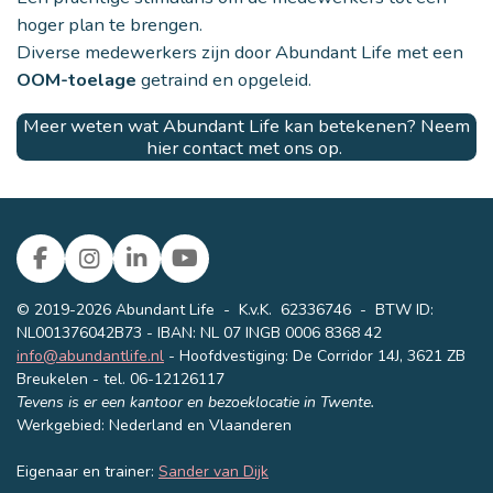
hoger plan te brengen.
Diverse medewerkers zijn door Abundant Life met een
OOM-toelage
getraind en opgeleid.
Meer weten wat Abundant Life kan betekenen? Neem
hier contact met ons op.
F
I
L
Y
a
n
i
o
c
s
n
u
© 2019-2026 Abundant Life
-
K.v.K. 62336746 - BTW ID:
e
t
k
T
NL001376042B73 - IBAN: NL 07 INGB 0006 8368 42
b
a
e
u
info@abundantlife.nl
- Hoofdvestiging: De Corridor 14J, 3621 ZB
o
g
d
b
Breukelen - tel. 06-12126117
o
r
I
e
Tevens is er een kantoor en bezoeklocatie in Twente.
k
a
n
Werkgebied: Nederland en Vlaanderen
m
Eigenaar en trainer:
Sander van Dijk