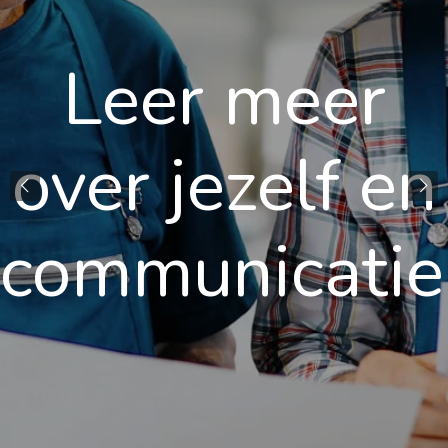
Leer meer
over jezelf en
den
communicati