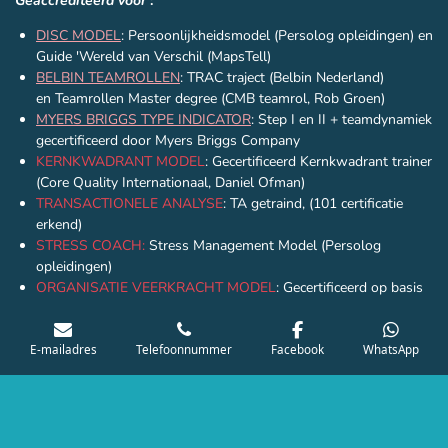
Geaccrediteerd voor
:
DISC MODEL
: Persoonlijkheidsmodel (Persolog opleidingen) en
Guide 'Wereld van Verschil (MapsTell)
BELBIN TEAMROLLEN
: TRAC traject (Belbin Nederland)
en
Teamrollen Master degree (CMB teamrol, Rob Groen)
MYERS BRIGGS TYPE INDICATOR
: Step I en II + teamdynamiek
gecertificeerd door Myers Briggs Company
KERNKWADRANT MODEL
: Gecertificeerd Kernkwadrant trainer
(Core Quality Internationaal, Daniel Ofman)
TRANSACTIONELE ANALYSE
: TA getraind, (101 certificatie
erkend)
STRESS COACH:
Stress Management Model (Persolog
opleidingen)
ORGANISATIE VEERKRACHT MODEL
: Gecertificeerd op basis
van ISO/TS
22317:2021
(Persolog opleidingen)
Artikel:
E-mailadres
Telefoonnummer
Facebook
WhatsApp
Wat is het verschil tussen DISC, MBTI en Belbin?
Op alle content van deze website, inclusief afbeeldingen, tekst en