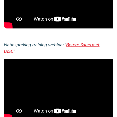
Nabespreking training webinar '
Betere Sales met
DISC
'.