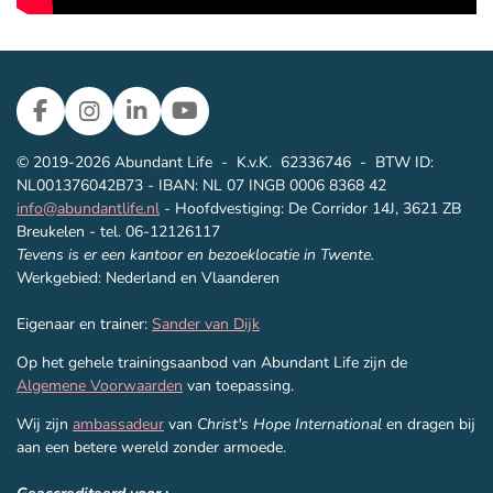
F
I
L
Y
a
n
i
o
c
s
n
u
© 2019-2026 Abundant Life
-
K.v.K. 62336746 - BTW ID:
e
t
k
T
NL001376042B73 - IBAN: NL 07 INGB 0006 8368 42
b
a
e
u
info@abundantlife.nl
- Hoofdvestiging: De Corridor 14J, 3621 ZB
o
g
d
b
Breukelen - tel. 06-12126117
o
r
I
e
Tevens is er een kantoor en bezoeklocatie in Twente.
k
a
n
Werkgebied: Nederland en Vlaanderen
m
Eigenaar en trainer:
Sander van Dijk
Op het gehele trainingsaanbod van Abundant Life zijn de
Algemene Voorwaarden
van toepassing.
Wij zijn
ambassadeur
van
Christ's Hope International
en dragen bij
aan een betere wereld zonder armoede.