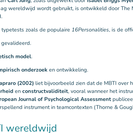
van
Carl Jung
, zoals uitgewerkt door
Isabel Briggs Mye
daag wereldwijd wordt gebruikt, is ontwikkeld door Th
.
e typetests zoals de populaire
16Personalities
, is de off
 gevalideerd.
retisch model
.
mpirisch onderzoek
en ontwikkeling.
apraro (2002)
liet bijvoorbeeld zien dat de MBTI over
rheid
en
constructvaliditeit
, vooral wanneer het instr
ropean Journal of Psychological Assessment
publicee
orspellend instrument in teamcontexten (Thorne & Goug
I wereldwijd