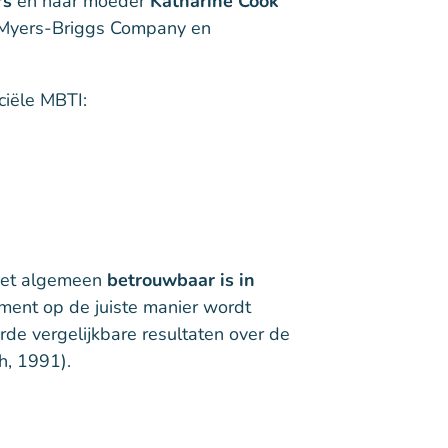
rs
en haar moeder
Katharine Cook
e Myers-Briggs Company en
iciële MBTI:
 het algemeen
betrouwbaar is in
ument op de juiste manier wordt
rde vergelijkbare resultaten over de
h, 1991).