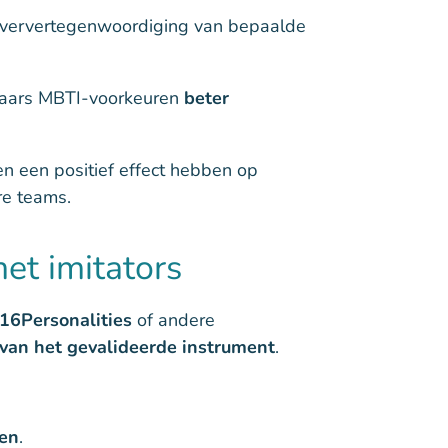
 oververtegenwoordiging van bepaalde
lkaars MBTI-voorkeuren
beter
n een positief effect hebben op
ire teams.
met imitators
16Personalities
of andere
van het gevalideerde instrument
.
den
.