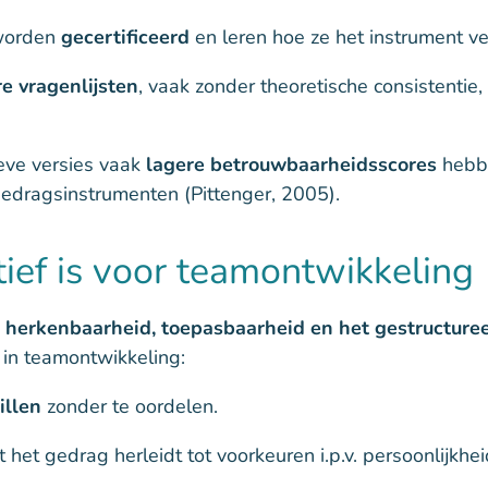
 worden
gecertificeerd
en leren hoe ze het instrument v
e vragenlijsten
, vaak zonder theoretische consistentie, 
ieve versies vaak
lagere betrouwbaarheidsscores
hebbe
gedragsinstrumenten (Pittenger, 2005).
ef is voor teamontwikkeling
e
herkenbaarheid, toepasbaarheid en het gestructure
in teamontwikkeling:
illen
zonder te oordelen.
het gedrag herleidt tot voorkeuren i.p.v. persoonlijkhei