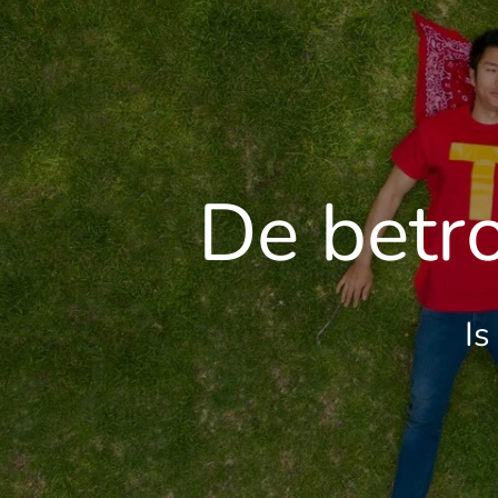
De betr
Is