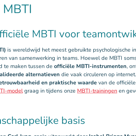
d MBTI
ficiële MBTI voor teamontwi
TI)
is wereldwijd het meest gebruikte psychologische in
deren van samenwerking in teams. Hoewel de MBTI soms 
eid te maken tussen de
officiële MBTI-instrumenten
, o
alideerde alternatieven
die vaak circuleren op internet.
etrouwbaarheid en praktische waarde
van de officiël
TI-model
graag in tijdens onze
MBTI-trainingen
en geve
schappelijke basis