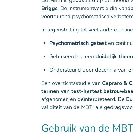
De MBTI is gebaseerd op de theorie 
Briggs
. De instrumentversie die van
voortdurend psychometrisch verbeterd
In tegenstelling tot veel andere onlin
Psychometrisch getest
en continu
Gebaseerd op een
duidelijk theo
Ondersteund door decennia van
e
Een overzichtsstudie van
Capraro & C
termen van test-hertest betrouwbaa
afgenomen en geïnterpreteerd. De
Eu
validiteit van de MBTI als gedragsvo
Gebruik van de MBT