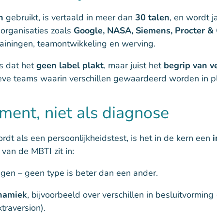
n
gebruikt, is vertaald in meer dan
30 talen
, en wordt j
e organisaties zoals
Google, NASA, Siemens, Procter &
rainingen, teamontwikkeling en werving.
s dat het
geen label plakt
, maar juist het
begrip van v
tieve teams waarin verschillen gewaardeerd worden in p
ment, niet als diagnose
 als een persoonlijkheidstest, is het in de kern een
i
 van de MBTI zit in:
gen – geen type is beter dan een ander.
ynamiek
, bijvoorbeeld over verschillen in besluitvorming 
traversion).