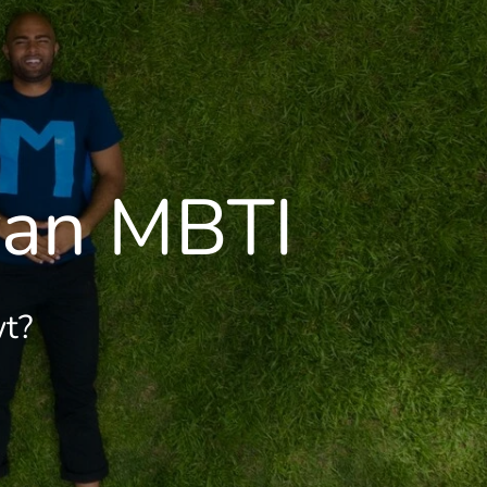
van MBTI
wt?